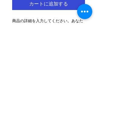
カートに追加する
商品の詳細を入力してください。あなた
の商品の特徴やおすすめのポイントをわ
かりやすく説明しましょう。
商品情報
商品の詳細を入力してください。サイ
返品・返金ポリシー
ズ、素材、取扱説明に加え、商品の特
徴やおすすめのポイントなどを説明し
返品・返金規約を入力してください。
ましょう。
商品の配送について
商品にご満足いただけなかった場合の
返品・返金ポリシーと手順を説明しま
配送地域、料金、所要時間、梱包な
しょう。規約の内容を明確にすること
ど、商品の配送に関する情報を入力し
で、お客様の信頼を獲得し、安心して
てください。配送情報を明確にするこ
商品をご購入いただけます。
とで、お客様の信頼を獲得し、安心し
株式会社​スリーエヌジャパン
〒463-0003 愛知県
て商品をご購入いただけます。
名古屋市下志段味５丁目3611番地
TEL:
052-977-
4479
FAX:
052-717-1174